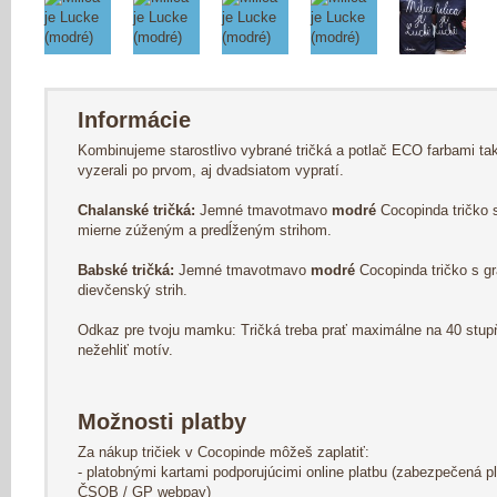
Informácie
Kombinujeme starostlivo vybrané tričká a potlač ECO farbami ta
vyzerali po prvom, aj dvadsiatom vypratí.
Chalanské tričká:
Jemné tmavotmavo
modré
Cocopinda tričko
mierne zúženým a predĺženým strihom.
Babské tričká:
Jemné tmavotmavo
modré
Cocopinda tričko s 
dievčenský strih.
Odkaz pre tvoju mamku: Tričká treba prať maximálne na 40 stup
nežehliť motív.
Možnosti platby
Za nákup tričiek v Cocopinde môžeš zaplatiť:
- platobnými kartami podporujúcimi online platbu (zabezpečená p
ČSOB / GP webpay)