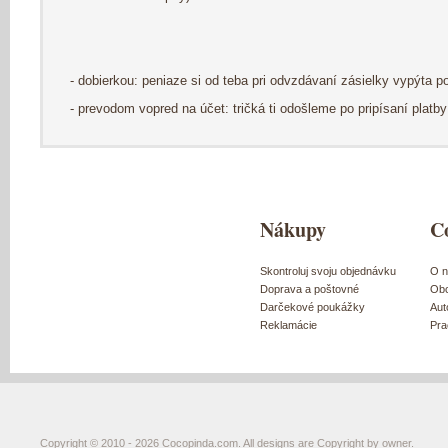
- dobierkou: peniaze si od teba pri odvzdávaní zásielky vypýta p
- prevodom vopred na účet: tričká ti odošleme po pripísaní platb
Nákupy
C
Skontroluj svoju objednávku
O n
Doprava a poštovné
Obc
Darčekové poukážky
Aut
Reklamácie
Pra
Copyright © 2010 - 2026 Cocopinda.com. All designs are Copyright by owner.